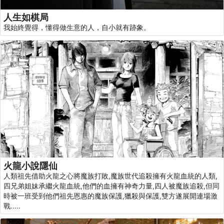
人生如棋局
我始終覺得，懂得做生意的人，自小就有跡象。
火龍小說隱仙
人類祖先借助火龍之心將魔族打敗,魔族世代追殺擁有火龍血統的人類,
四兄弟姐妹承繼火龍血統,他們的血擁有神奇力量,四人被魔族追殺,但同
時被一班受到他們祖先恩惠的魔族保護,獵殺與保護,雙方遂展開連場激
戰.....