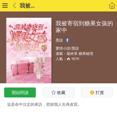
我被寄宿到糖果女孩的家中
我被寄宿到糖果女孩的
家中
墨說
愛情小說/墨說
連載：最終章 糖果秘境
人氣：
167K
開始閱讀
收藏
打賞
這是命中注定的來訪，把妳我人生再改寫。