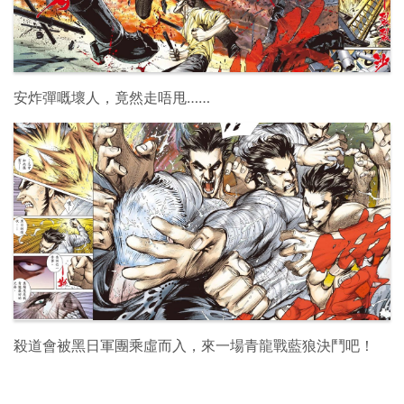
安炸彈嘅壞人，竟然走唔甩……
殺道會被黑日軍團乘虛而入，來一場青龍戰藍狼決鬥吧！