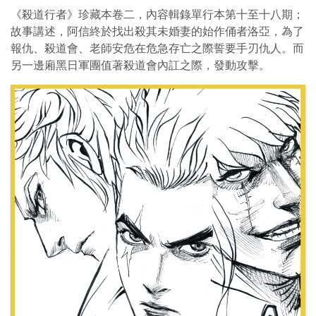
《殺道行者》珍藏本卷二，內容輯錄單行本第十至十八期；
故事講述，阿信終於找出殺其未婚妻的始作俑者洛亞，為了
報仇、殺道會、老師安危在危急存亡之際誓要手刃仇人。而
另一邊廂黑日軍團值著殺道會內訌之際，發動攻擊。