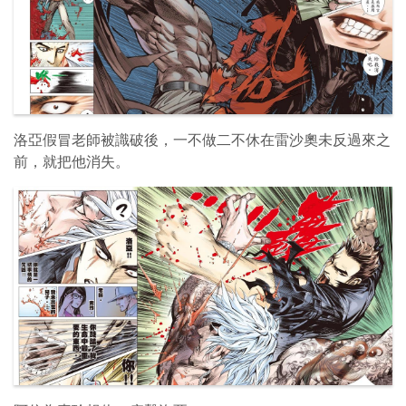
洛亞假冒老師被識破後，一不做二不休在雷沙奧未反過來之
前，就把他消失。