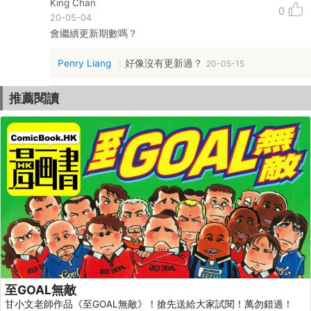
King Chan
0
20-05-04
會繼續更新期數嗎？
Penry Liang
好像沒有更新過？
20-05-15
推薦閱讀
至GOAL無敵
甘小文老師作品《至GOAL無敵》！搶先送給大家試閱！萬勿錯過！