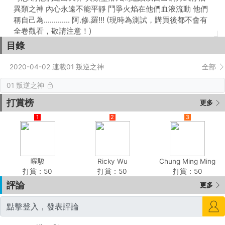
異類之神 內心永遠不能平靜 鬥爭火焰在他們血液流動 他們
稱自己為............. 阿.修.羅!!! (現時為測試，購買後都不會有
全卷觀看，敬請注意！)
目錄
2020-04-02 連載01 叛逆之神
全部
01 叛逆之神
打賞榜
更多
1
2
3
曜駿
Ricky Wu
Chung Ming Ming
打賞：50
打賞：50
打賞：50
評論
更多