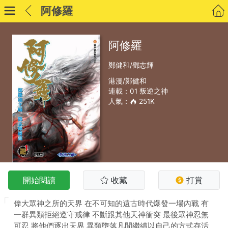
阿修羅
阿修羅
鄭健和/鄧志輝
港漫/鄭健和
連載：01 叛逆之神
人氣：
251K
開始閱讀
收藏
打賞
偉大眾神之所的天界 在不可知的遠古時代爆發一場內戰 有
一群異類拒絕遵守戒律 不斷跟其他天神衝突 最後眾神忍無
可忍 將他們逐出天界 異類墮落凡間繼續以自己的方式存活